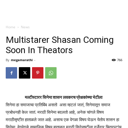
Home
News
Multistarer Shasan Coming
Soon In Theators
By
megamarathi
-
766
मल्टीस्टारर सिनेमा शासन लवकरच प्रेक्षकांच्या भेटीला
सिनेमा हा समाजाचा प्रतिबिंब असतो असा म्हटलं जातं, सिनेमातून समाज
प्रबोधनही केल जातं. मराठी सिनेमा बदलतो आहे, अनेक चांगले विषय
मराठीसृष्टीत हाताळले जात आहे. असाच एक वेगळा विषय घेऊन येतोय शासन हा
सिनेमा. वेगवेगळे सामाजिक विषय हाताळून मराठी सिनेसृष्टीला दर्जेदार चित्रपटांच