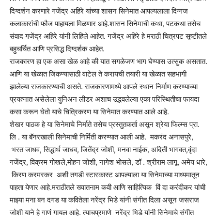
दिग्दर्शन करणारे गजेंद्र अहिरे यांच्या शासन सिनेमात आपल्यलाला दिग्गज
कलाकारांची फौज पाहायला मिळणार आहे.शासन सिनेमाची कथा, पटकथा तसेच
संवाद गजेंद्र अहिरे यांनी लिहिले आहेत. गजेंद्र अहिरे हे मराठी चित्रपट सृष्टीतले
बहुचर्चित आणि प्रसिद्ध दिग्दर्शक आहेत.
राजकारण हा एक असा खेळ आहे की यात सगळेजण भाग घेण्यास उत्सुक असतात.
आणि या खेळात जिंकण्यासाठी वाटेल ते करायची तयारी या खेळात सहभागी
झालेल्या राजकारण्याची असते. राजकारणामध्ये आपले स्थान निर्माण करण्याच्या
प्रयत्नात असेलेला युनिअन लीडर अशाच उद्भवलेल्या एका परिस्थितीचा फायदा
कसा करून घेतो याचे चित्रिकरण या सिनेमात करण्यात आले आहे.
शेखर पाठक हे या सिनेमाचे निर्माते तसेच प्रस्तुतकर्ता असून श्रेया फिल्म्स प्रा.
लि . या बॅनरखाली सिनेमाची निर्मिती करण्यात आली आहे. मकरंद अनासपुरे,
भरत जाधव, सिद्धार्थ जाधव, जितेंद्र जोशी, मनवा नाईक, अदिती भागवत,वृंदा
गजेंद्र, विक्रम गोखले,मोहन जोशी, नागेश भोसले, डॉ . श्रीराम लागू, अमेय धारे,
किरण करमरकर अशी तगडी स्टारकास्ट आपल्याला या सिनेमाच्या माध्यमातून
पाहता येणार आहे.मराठीतले ख्यातनाम कवी आणि साहित्यिक विं दा करंदीकर यांची
माझ्या मना बन दगड या कवितेला नरेंद्र भिडे यांनी संगीत दिला असून जसराज
जोशी याने हे गाणं गायल आहे. त्याचप्रमाणे नरेंद्र भिडे यांनी सिनेमाचे संगीत