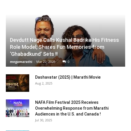
Devdutt Nage Calls Kushal Badrike His Fitness
Role Model; Shares Fun Memories from
‘Ghabadkund’ Sets !!
megamarathi
-
Mar 22, 2026
0
Dashavatar (2025) | Marathi Movie
Aug 2, 2025
NAFA Film Festival 2025 Receives
Overwhelming Response from Marathi
Audiences in the U.S. and Canada !
Jul 30, 2025