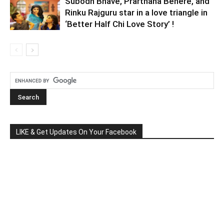
Subodh Bhave, Prarthana Behere, and
Rinku Rajguru star in a love triangle in
‘Better Half Chi Love Story’ !
LIKE & Get Updates On Your Facebook